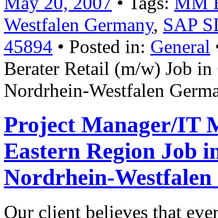
May 20, 2007
• Tags:
MM Be
Westfalen Germany
,
SAP S
45894
• Posted in:
General
Berater Retail (m/w) Job i
Nordrhein-Westfalen Germ
Project Manager/IT 
Eastern Region Job 
Nordrhein-Westfale
Our client believes that ever