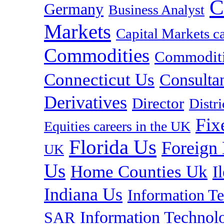
C
Germany
Business Analyst
Markets
Capital Markets c
Commodities
Commoditie
Connecticut Us
Consulta
Derivatives
Director
Distr
Fix
Equities careers in the UK
Florida Us
Foreign
UK
Us
Home Counties Uk
I
Indiana Us
Information T
Information Technolo
SAR