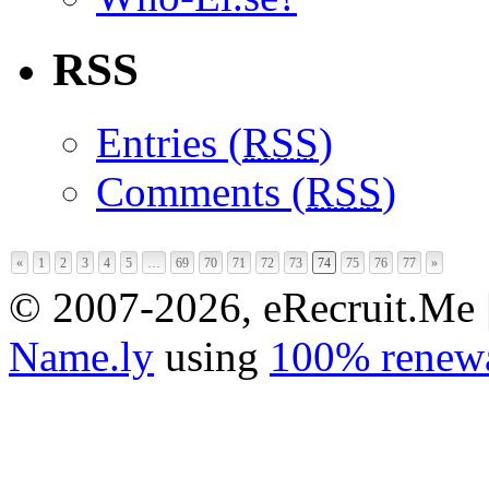
RSS
Entries (
RSS
)
Comments (
RSS
)
«
1
2
3
4
5
…
69
70
71
72
73
74
75
76
77
»
© 2007-2026, eRecruit.Me 
Name.ly
using
100% renewa