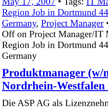
May 17, 2007
• Tags:
IT Ma
Region Job in Dortmund 4
Germany
,
Project Manager
•
Off
on Project Manager/IT 
Region Job in Dortmund 44
Germany
Produktmanager (w/m
Nordrhein-Westfale
Die ASP AG als Lizenznehm